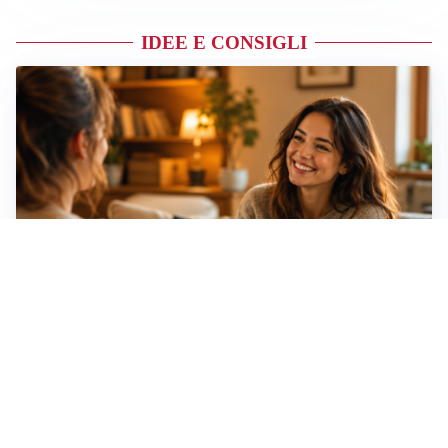
IDEE E CONSIGLI
Idee regalo creative: 5 hobby originali per scoprire
una nuova passione
Novara, record di rincari nei barber shop: +11,6% per
barba e capelli