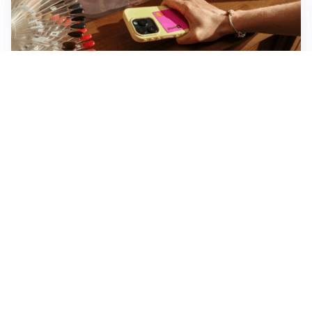
Novara, record di rincari nei barber shop: +11,6% per
barba e capelli
Dritte fondamentali per organizzare lo smart working
dalla casa vacanze blindando i documenti sensibili
Altre notizie
Corriere di Novara