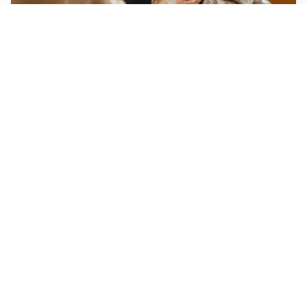
Idee regalo creative: 5 hobby originali per scoprire
una nuova passione
Novara, record di rincari nei barber shop: +11,6% per
barba e capelli
Dritte fondamentali per organizzare lo smart working
dalla casa vacanze blindando i documenti sensibili
Altre notizie
Corriere di Novara
Registrazione tribunale:
Novara n.2/1948
ROC:
6396