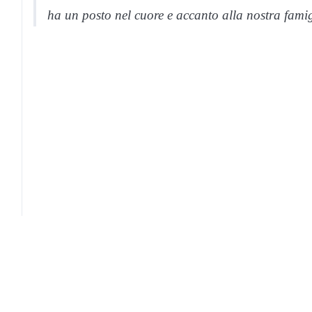
ha un posto nel cuore e accanto alla nostra fami
Corriere di Novara
Contatti