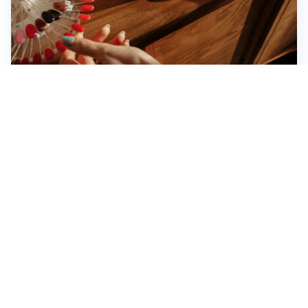
Novara, record di rincari nei barber shop: +11,6% per
barba e capelli
Dritte fondamentali per organizzare lo smart working
dalla casa vacanze blindando i documenti sensibili
Altre notizie
Corriere di Novara
Registrazione tribunale:
Novara n.2/1948
ROC: