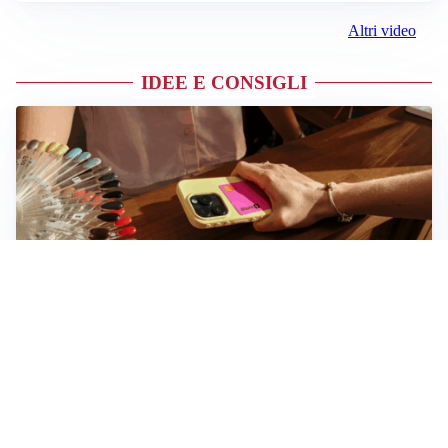
Altri video
IDEE E CONSIGLI
Novara, record di rincari nei barber shop: +11,6% per
barba e capelli