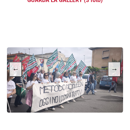
GUARDA LA GALLERY (3 foto)
←
→