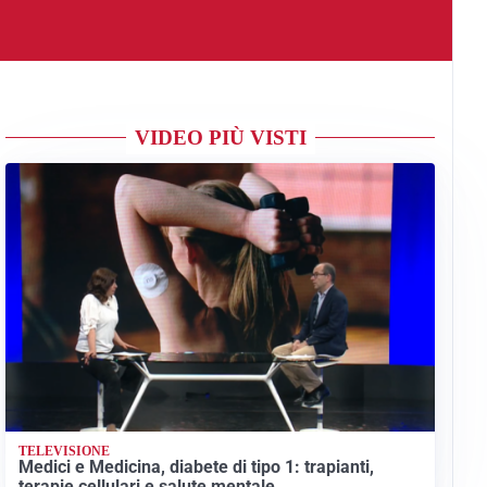
VIDEO PIÙ VISTI
TELEVISIONE
Medici e Medicina, diabete di tipo 1: trapianti,
terapie cellulari e salute mentale