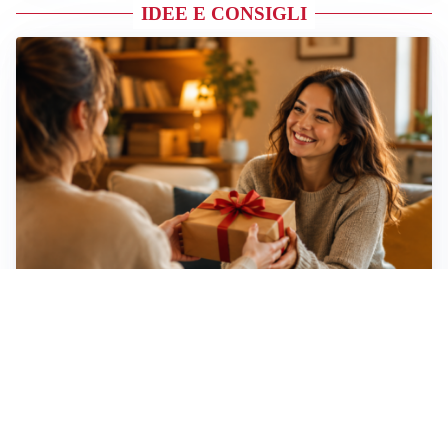
IDEE E CONSIGLI
Idee regalo creative: 5 hobby originali per scoprire
una nuova passione
Novara, record di rincari nei barber shop: +11,6% per
barba e capelli