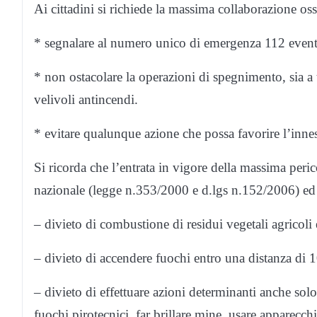
Ai cittadini si richiede la massima collaborazione o
* segnalare al numero unico di emergenza 112 eventu
* non ostacolare la operazioni di spegnimento, sia a te
velivoli antincendi.
* evitare qualunque azione che possa favorire l’inne
Si ricorda che l’entrata in vigore della massima peric
nazionale (legge n.353/2000 e d.lgs n.152/2006) ed 
– divieto di combustione di residui vegetali agricoli e
– divieto di accendere fuochi entro una distanza di 10
– divieto di effettuare azioni determinanti anche so
fuochi pirotecnici, far brillare mine, usare apparecchi