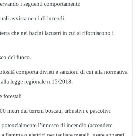
sservando i seguenti comportamenti:
ali avvistamenti di incendi
rra che nei bacini lacustri in cui si riforniscono i
sco del fuoco.
olosità comporta divieti e sanzioni di cui alla normativa
alla legge regionale n.15/2018:
 forestali
0 metri dai terreni boscati, arbustivi e pascolivi
lo potenzialmente l’innesco di incendio (accendere
 a fiamma o elettrici per tagliare metalli, usare apparati