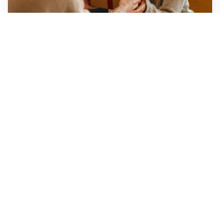
Idee regalo creative: 5 hobby originali per scoprire
una nuova passione
Novara, record di rincari nei barber shop: +11,6% per
barba e capelli
Dritte fondamentali per organizzare lo smart working
dalla casa vacanze blindando i documenti sensibili
Altre notizie
Corriere di Novara
Registrazione tribunale:
Novara n.2/1948
ROC: