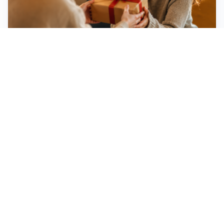
Idee regalo creative: 5 hobby originali per scoprire
una nuova passione
Novara, record di rincari nei barber shop: +11,6% per
barba e capelli
Dritte fondamentali per organizzare lo smart working
dalla casa vacanze blindando i documenti sensibili
Altre notizie
Corriere di Novara
Registrazione tribunale:
Novara n.2/1948