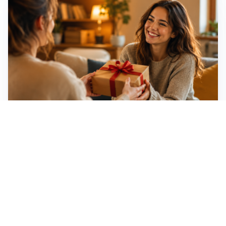
Idee regalo creative: 5 hobby originali per scoprire
una nuova passione
Novara, record di rincari nei barber shop: +11,6% per
barba e capelli
Dritte fondamentali per organizzare lo smart working
dalla casa vacanze blindando i documenti sensibili
Altre notizie