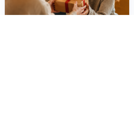
Idee regalo creative: 5 hobby originali per scoprire
una nuova passione
Novara, record di rincari nei barber shop: +11,6% per
barba e capelli
Dritte fondamentali per organizzare lo smart working
dalla casa vacanze blindando i documenti sensibili
Altre notizie
Corriere di Novara
Registrazione tribunale:
Novara n.2/1948