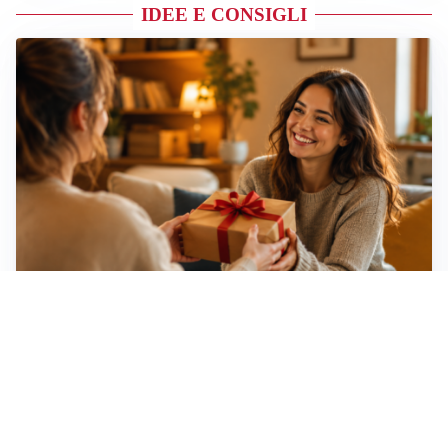
IDEE E CONSIGLI
Idee regalo creative: 5 hobby originali per scoprire
una nuova passione
Novara, record di rincari nei barber shop: +11,6% per
barba e capelli