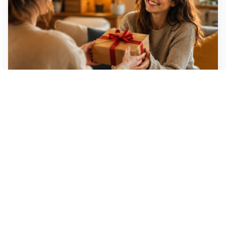
Idee regalo creative: 5 hobby originali per scoprire
una nuova passione
Novara, record di rincari nei barber shop: +11,6% per
barba e capelli
Dritte fondamentali per organizzare lo smart working
dalla casa vacanze blindando i documenti sensibili
Altre notizie