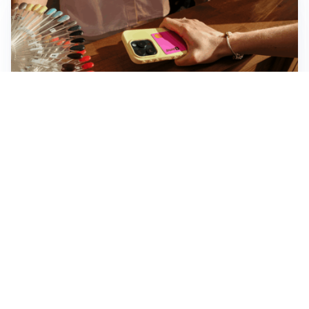
Novara, record di rincari nei barber shop: +11,6% per
barba e capelli
Dritte fondamentali per organizzare lo smart working
dalla casa vacanze blindando i documenti sensibili
Altre notizie