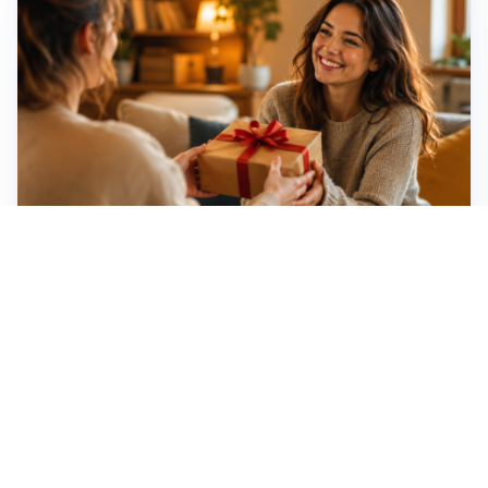
Idee regalo creative: 5 hobby originali per scoprire
una nuova passione
Novara, record di rincari nei barber shop: +11,6% per
barba e capelli
Dritte fondamentali per organizzare lo smart working
dalla casa vacanze blindando i documenti sensibili
Altre notizie