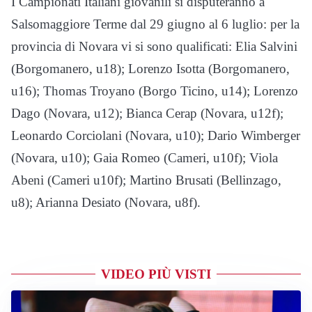
I Campionati Italiani giovanili si disputeranno a
Salsomaggiore Terme dal 29 giugno al 6 luglio: per la
provincia di Novara vi si sono qualificati: Elia Salvini
(Borgomanero, u18); Lorenzo Isotta (Borgomanero,
u16); Thomas Troyano (Borgo Ticino, u14); Lorenzo
Dago (Novara, u12); Bianca Cerap (Novara, u12f);
Leonardo Corciolani (Novara, u10); Dario Wimberger
(Novara, u10); Gaia Romeo (Cameri, u10f); Viola
Abeni (Cameri u10f); Martino Brusati (Bellinzago,
u8); Arianna Desiato (Novara, u8f).
VIDEO PIÙ VISTI