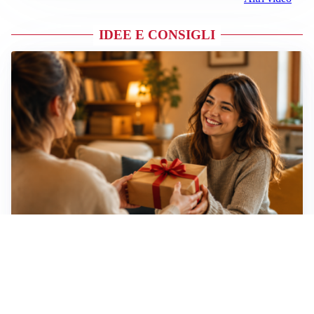
IDEE E CONSIGLI
Idee regalo creative: 5 hobby originali per scoprire
una nuova passione
Novara, record di rincari nei barber shop: +11,6% per
barba e capelli