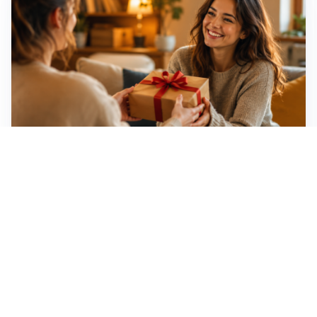
Idee regalo creative: 5 hobby originali per scoprire
una nuova passione
Novara, record di rincari nei barber shop: +11,6% per
barba e capelli
Dritte fondamentali per organizzare lo smart working
dalla casa vacanze blindando i documenti sensibili
Altre notizie