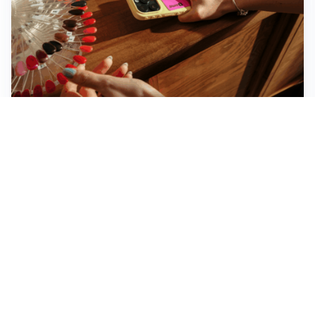
Novara, record di rincari nei barber shop: +11,6% per
barba e capelli
Dritte fondamentali per organizzare lo smart working
dalla casa vacanze blindando i documenti sensibili
Altre notizie
Corriere di Novara
Registrazione tribunale: