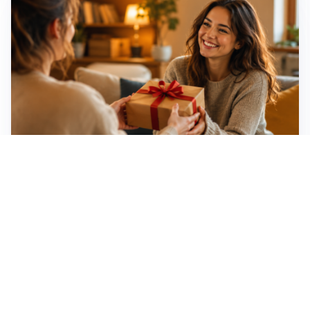
Idee regalo creative: 5 hobby originali per scoprire
una nuova passione
Novara, record di rincari nei barber shop: +11,6% per
barba e capelli
Dritte fondamentali per organizzare lo smart working
dalla casa vacanze blindando i documenti sensibili
Altre notizie