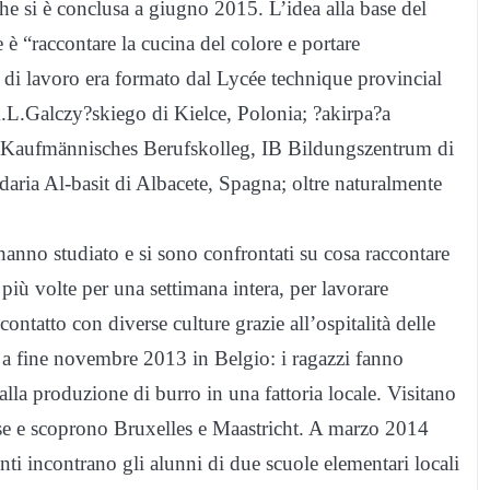
 che si è conclusa a giugno 2015. L’idea alla base del
è “raccontare la cucina del colore e portare
 di lavoro era formato dal Lycée technique provincial
L.Galczy?skiego di Kielce, Polonia; ?akirpa?a
 Kaufmännisches Berufskolleg, IB Bildungszentrum di
ria Al-basit di Albacete, Spagna; oltre naturalmente
e hanno studiato e si sono confrontati su cosa raccontare
 più volte per una settimana intera, per lavorare
ontatto con diverse culture grazie all’ospitalità delle
 a fine novembre 2013 in Belgio: i ragazzi fanno
lla produzione di burro in una fattoria locale. Visitano
ese e scoprono Bruxelles e Maastricht. A marzo 2014
nti incontrano gli alunni di due scuole elementari locali