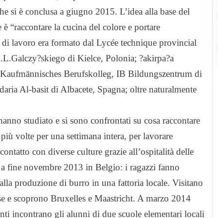
 che si è conclusa a giugno 2015. L’idea alla base del
è “raccontare la cucina del colore e portare
 di lavoro era formato dal Lycée technique provincial
L.Galczy?skiego di Kielce, Polonia; ?akirpa?a
 Kaufmännisches Berufskolleg, IB Bildungszentrum di
ria Al-basit di Albacete, Spagna; oltre naturalmente
e hanno studiato e si sono confrontati su cosa raccontare
 più volte per una settimana intera, per lavorare
ontatto con diverse culture grazie all’ospitalità delle
 a fine novembre 2013 in Belgio: i ragazzi fanno
lla produzione di burro in una fattoria locale. Visitano
ese e scoprono Bruxelles e Maastricht. A marzo 2014
nti incontrano gli alunni di due scuole elementari locali