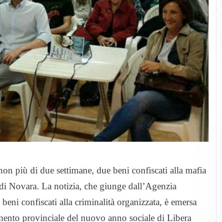
 più di due settimane, due beni confiscati alla mafia
i Novara. La notizia, che giunge dall’Agenzia
beni confiscati alla criminalità organizzata, è emersa
ento provinciale del nuovo anno sociale di Libera