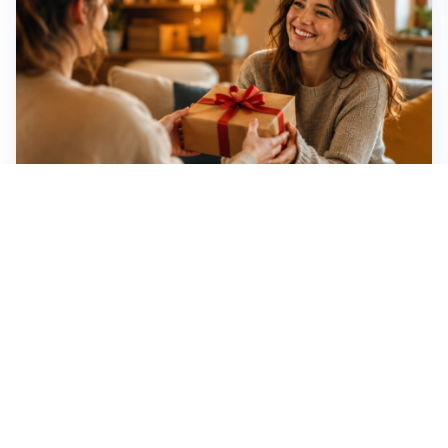
Idee regalo creative: 5 hobby originali per scoprire
una nuova passione
Novara, record di rincari nei barber shop: +11,6% per
barba e capelli
Dritte fondamentali per organizzare lo smart working
dalla casa vacanze blindando i documenti sensibili
Altre notizie