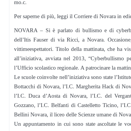
mo.c.
Per saperne di più, leggi il Corriere di Novara in e
NOVARA – Si è parlato di bullismo e di cyberbu
dell’Itis Fauser di via Ricci, a Novara. Occasion
vittimeespettatori. Titolo della mattinata, che ha v
all’iniziativa, avviata nel 2013, “Cyberbullismo 
l’Ufficio scolastico regionale. A patrocinare la matti
Le scuole coinvolte nell’iniziativa sono state l’Istit
Bottacchi di Novara, l’I.C. Margherita Hack di Novar
l’I.C. Duca d’Aosta di Novara, l’I.C. del Vergant
Gozzano, l’I.C. Belfanti di Castelletto Ticino, l’I.
Bellini Novara, il liceo delle Scienze umane di Nov
Un appuntamento in cui sono state ascoltate le voc