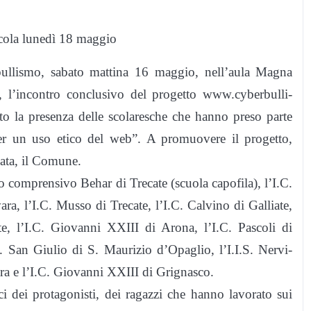
dicola lunedì 18 maggio
llismo, sabato mattina 16 maggio, nell’aula Magna
e, l’incontro conclusivo del progetto www.cyberbulli-
isto la presenza delle scolaresche che hanno preso parte
per un uso etico del web”. A promuovere il progetto,
nata, il Comune.
uto comprensivo Behar di Trecate (scuola capofila), l’I.C.
a, l’I.C. Musso di Trecate, l’I.C. Calvino di Galliate,
e, l’I.C. Giovanni XXIII di Arona, l’I.C. Pascoli di
C. San Giulio di S. Maurizio d’Opaglio, l’I.I.S. Nervi-
ara e l’I.C. Giovanni XXIII di Grignasco.
i dei protagonisti, dei ragazzi che hanno lavorato sui