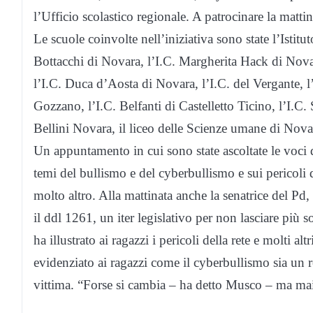
l’Ufficio scolastico regionale. A patrocinare la matti
Le scuole coinvolte nell’iniziativa sono state l’Istit
Bottacchi di Novara, l’I.C. Margherita Hack di Novara
l’I.C. Duca d’Aosta di Novara, l’I.C. del Vergante, l
Gozzano, l’I.C. Belfanti di Castelletto Ticino, l’I.C.
Bellini Novara, il liceo delle Scienze umane di Nov
Un appuntamento in cui sono state ascoltate le voci d
temi del bullismo e del cyberbullismo e sui pericoli d
molto altro. Alla mattinata anche la senatrice del Pd
il ddl 1261, un iter legislativo per non lasciare più 
ha illustrato ai ragazzi i pericoli della rete e molti al
evidenziato ai ragazzi come il cyberbullismo sia un re
vittima. “Forse si cambia – ha detto Musco – ma mai s