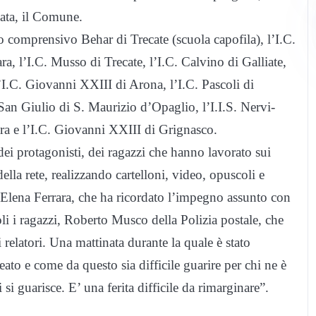
nata, il Comune.
uto comprensivo Behar di Trecate (scuola capofila), l’I.C.
, l’I.C. Musso di Trecate, l’I.C. Calvino di Galliate,
’I.C. Giovanni XXIII di Arona, l’I.C. Pascoli di
 San Giulio di S. Maurizio d’Opaglio, l’I.I.S. Nervi-
ara e l’I.C. Giovanni XXIII di Grignasco.
ei protagonisti, dei ragazzi che hanno lavorato sui
ella rete, realizzando cartelloni, video, opuscoli e
, Elena Ferrara, che ha ricordato l’impegno assunto con
soli i ragazzi, Roberto Musco della Polizia postale, che
tri relatori. Una mattinata durante la quale è stato
ato e come da questo sia difficile guarire per chi ne è
i guarisce. E’ una ferita difficile da rimarginare”.