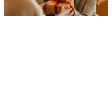
Idee regalo creative: 5 hobby originali per scoprire
una nuova passione
Novara, record di rincari nei barber shop: +11,6% per
barba e capelli
Dritte fondamentali per organizzare lo smart working
dalla casa vacanze blindando i documenti sensibili
Altre notizie
Corriere di Novara
Registrazione tribunale: