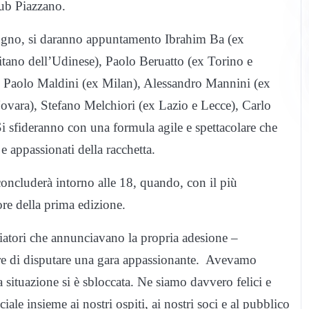
ub Piazzano.
ugno, si daranno appuntamento Ibrahim Ba (ex
pitano dell’Udinese), Paolo Beruatto (ex Torino e
), Paolo Maldini (ex Milan), Alessandro Mannini (ex
Novara), Stefano Melchiori (ex Lazio e Lecce), Carlo
i sfideranno con una formula agile e spettacolare che
e appassionati della racchetta.
 concluderà intorno alle 18, quando, con il più
tore della prima edizione.
iatori che annunciavano la propria adesione –
ere di disputare una gara appassionante. Avevamo
a situazione si è sbloccata. Ne siamo davvero felici e
le insieme ai nostri ospiti, ai nostri soci e al pubblico