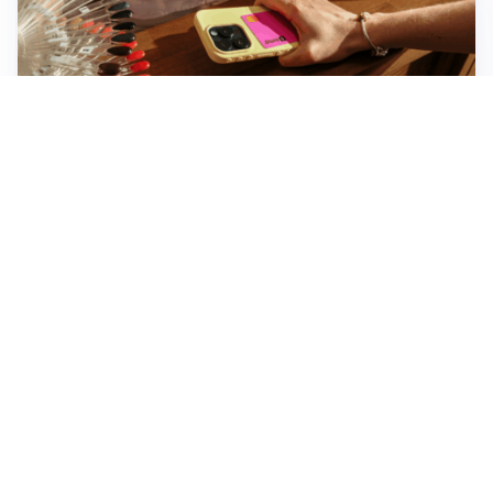
Novara, record di rincari nei barber shop: +11,6% per
barba e capelli
Dritte fondamentali per organizzare lo smart working
dalla casa vacanze blindando i documenti sensibili
Altre notizie
Corriere di Novara