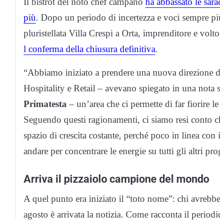
Il bistrot del noto chef campano
ha abbassato le sarac
più
. Dopo un periodo di incertezza e voci sempre più 
pluristellata Villa Crespi a Orta, imprenditore e volto
l conferma della chiusura definitiva
.
“Abbiamo iniziato a prendere una nuova direzione d
Hospitality e Retail – avevano spiegato in una nota
Primatesta
– un’area che ci permette di far fiorire le
Seguendo questi ragionamenti, ci siamo resi conto c
spazio di crescita costante, perché poco in linea con 
andare per concentrare le energie su tutti gli altri prog
Arriva il pizzaiolo campione del mondo
A quel punto era iniziato il “toto nome”: chi avrebb
agosto è arrivata la notizia. Come racconta il period