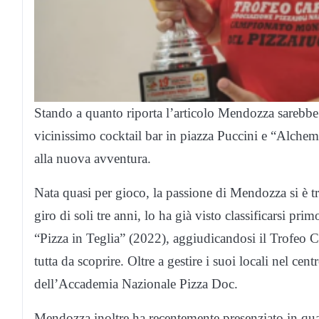
Stando a quanto riporta l’articolo Mendozza sarebbe pr
vicinissimo cocktail bar in piazza Puccini e “Alchemi
alla nuova avventura.
Nata quasi per gioco, la passione di Mendozza si è tr
giro di soli tre anni, lo ha già visto classificarsi p
“Pizza in Teglia” (2022), aggiudicandosi il Trofeo 
tutta da scoprire. Oltre a gestire i suoi locali nel cent
dell’Accademia Nazionale Pizza Doc.
Mendozza inoltre ha recentemente presenziato in qual