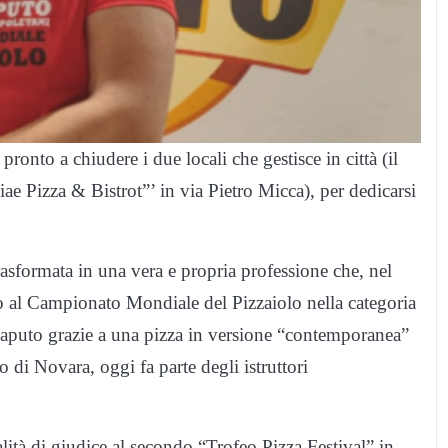
onto a chiudere i due locali che gestisce in città (il
ae Pizza & Bistrot”’ in via Pietro Micca), per dedicarsi
asformata in una vera e propria professione che, nel
rimo al Campionato Mondiale del Pizzaiolo nella categoria
Caputo grazie a una pizza in versione “contemporanea”
ro di Novara, oggi fa parte degli istruttori
ità di giudice al secondo “Trofeo Pizza Festival” in