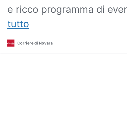
e ricco programma di eventi
Baceno,
tutto
torna
il
festival
Corriere di Novara
dell’artigianalità
e
della
gastronomia
locale